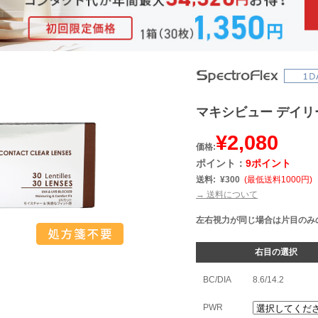
マキシビュー デイリ
¥2,080
価格:
ポイント：
9ポイント
送料:
¥300
(最低送料1000円)
→ 送料について
左右視力が同じ場合は片目のみ
右目の選択
BC/DIA
8.6/14.2
PWR