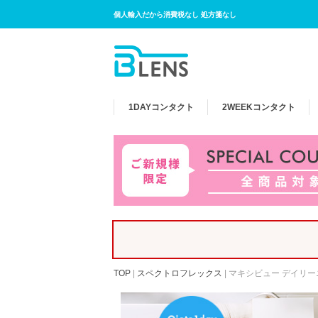
個人輸入だから消費税なし 処方箋なし
1DAY
コンタクト
2WEEK
コンタクト
TOP
|
スペクトロフレックス
|
マキシビュー デイリー