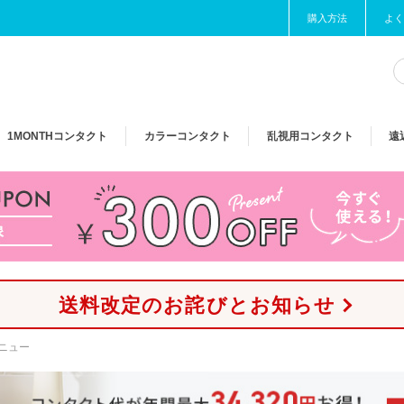
購入方法
よく
1MONTH
コンタクト
カラー
コンタクト
乱視用
コンタクト
遠
送料改定のお詫びとお知らせ
ニュー