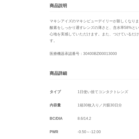
商品説明
マキシアイズのマキシビューデイリーが新しくなりま
酸素をしっかり通すレンズの薄さと、含水率58%と
心地を実感していただけます。また、つけているだけ
す。
医療機器承認番号：30400BZI00013000
商品詳細
タイプ
1日使い捨てコンタクトレンズ
内容量
1箱30枚入り／片眼30日分
BC/DIA
8.6/14.2
PWR
-0.50～-12.00