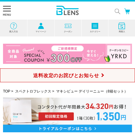
購入方法
マイページ
クーポン
カテゴリー
再購入
送料改定のお詫びとお知らせ
TOP
>
スペクトロフレックス
>
マキシビュー デイリーニュー（8箱セット）