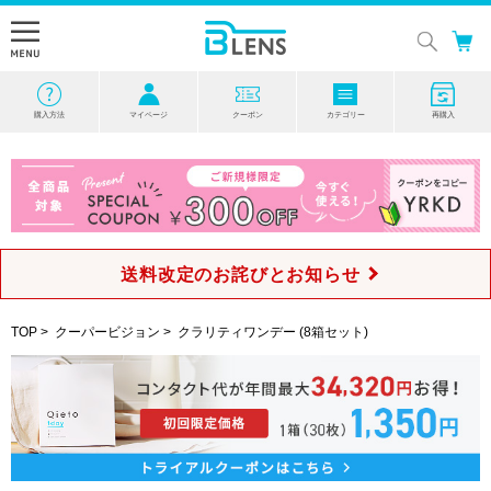
購入方法
マイページ
クーポン
カテゴリー
再購入
送料改定のお詫びとお知らせ
TOP
>
クーパービジョン
>
クラリティワンデー (8箱セット)