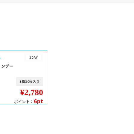
1DAY
ワンデー
1箱30枚入り
¥2,780
6pt
ポイント：