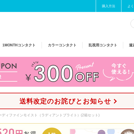
購入方法
よく
1MONTH
コンタクト
カラー
コンタクト
乱視用
コンタクト
遠
送料改定のお詫びとお知らせ
ーディファインモイスト（ラディアントブライト）(2箱セット)