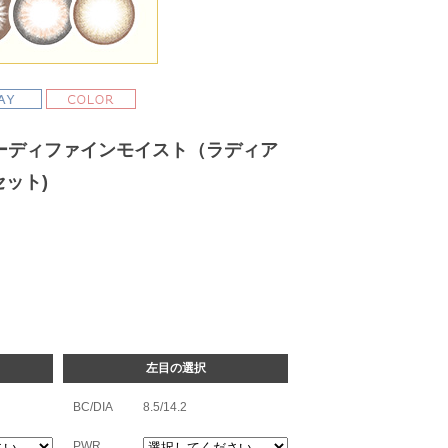
ーディファインモイスト（ラディア
セット)
左目の選択
BC/DIA
8.5/14.2
PWR