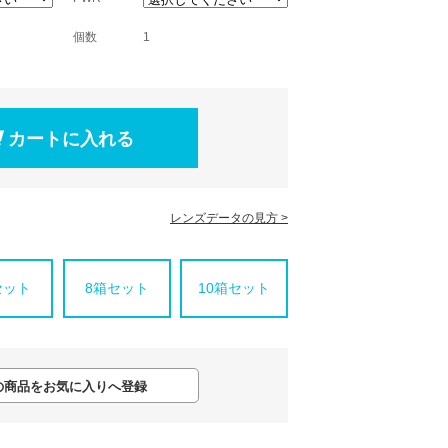
個数
1
レンズデータの見方 >
セット
8箱セット
10箱セット
の商品をお気に入りへ登録