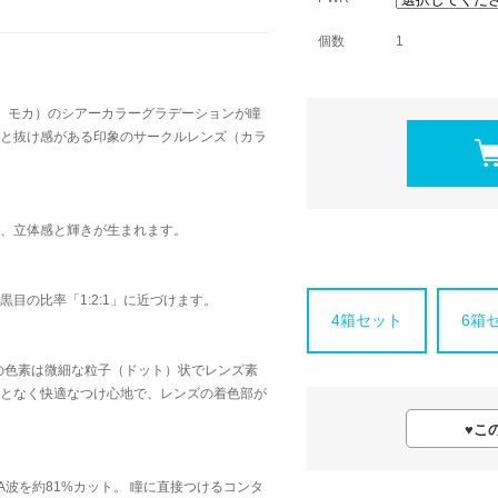
個数
1
、モカ）のシアーカラーグラデーションが瞳
と抜け感がある印象のサークルレンズ（カラ
、立体感と輝きが生まれます。
目の比率「1:2:1」に近づけます。
4箱セット
6箱
りの色素は微細な粒子（ドット）状でレンズ素
となく快適なつけ心地で、レンズの着色部が
♥
こ
A波を約81%カット。 瞳に直接つけるコンタ