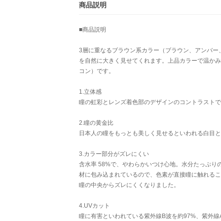
商品説明
■商品説明
3層に重なるブラウン系カラー（ブラウン、アンバー
を自然に大きく見せてくれます。上品カラーで温かみ
コン）です。
1.立体感
瞳の虹彩とレンズ着色部のデザインのコントラストで
2.瞳の黄金比
日本人の瞳をもっとも美しく見せるといわれる白目と黒
3.カラー部分がズレにくい
含水率 58%で、やわらかいつけ心地。水分たっぷ
材に包み込まれているので、色素が直接瞳に触れるこ
瞳の中央からズレにくくなりました。
4.UVカット
瞳に有害といわれている紫外線B波を約97%、紫外線