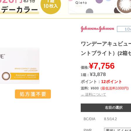
ワンデーアキュビュ
ントブライト）(2箱
¥7,756
価格:
¥3,878
1箱：
ポイント：
12ポイント
送料:
¥600
(最低送料1000円)
→ 送料について
右目の選択
BC/DIA
8.5/14.2
PWR