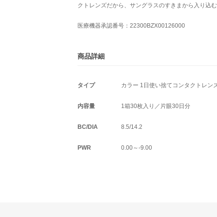
クトレンズだから、サングラスのすきまから入り込む
医療機器承認番号：22300BZX00126000
商品詳細
タイプ
カラー 1日使い捨てコンタクトレン
内容量
1箱30枚入り／片眼30日分
BC/DIA
8.5/14.2
PWR
0.00～-9.00