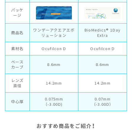
パッケ
ージ
ワンデーアクエアエボ
BioMedics® 1Day
商品名
リューション
Extra
素材名
Ocufilcon D
Ocufilcon D
ベース
8.6mm
8.6mm
カーブ
レンズ
14.2mm
14.2mm
直径
0.075mm
0.07mm
中心厚
（-3.00D)
（-3.00D）
！
おすすめ商品をご紹介