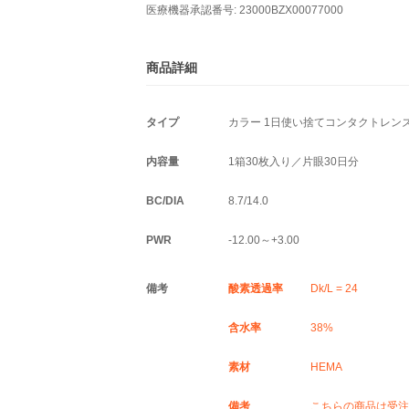
医療機器承認番号: 23000BZX00077000
商品詳細
タイプ
カラー 1日使い捨てコンタクトレン
内容量
1箱30枚入り／片眼30日分
BC/DIA
8.7/14.0
PWR
-12.00～+3.00
備考
酸素透過率
Dk/L = 24
含水率
38%
素材
HEMA
備考
こちらの商品は受注