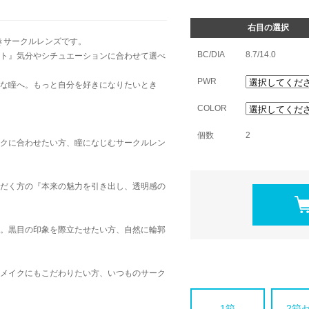
右目の選択
きサークルレンズです。
BC/DIA
8.7/14.0
ト』気分やシチュエーションに合わせて選べ
PWR
な瞳へ。もっと自分を好きになりたいとき
COLOR
個数
2
クに合わせたい方、瞳になじむサークルレン
だく方の『本来の魅力を引き出し、透明感の
。黒目の印象を際立たせたい方、自然に輪郭
メイクにもこだわりたい方、いつものサーク
1箱
2箱