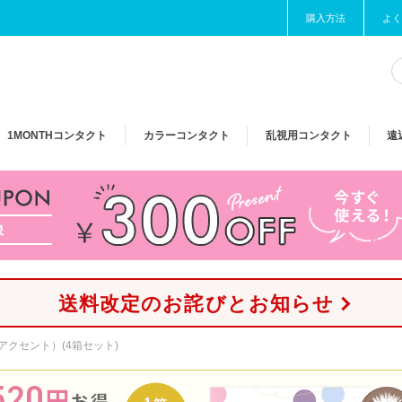
購入方法
よく
1MONTH
コンタクト
カラー
コンタクト
乱視用
コンタクト
遠
送料改定のお詫びとお知らせ
りアクセント）(4箱セット)