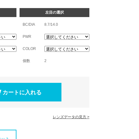
左目の選択
BC/DIA
8.7/14.0
PWR
COLOR
個数
2
レンズデータの見方 >
セット