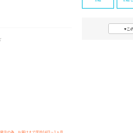
♥
こ
ズ
発注の為、お届けまで平均14日～1ヵ月