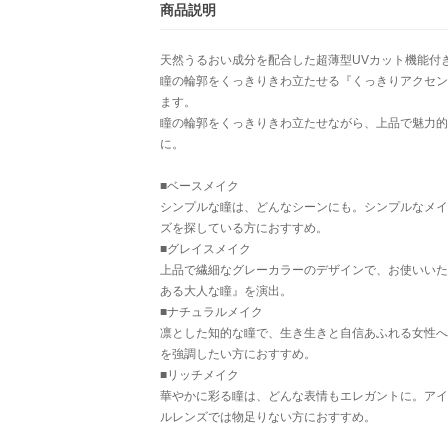
商品説明
天然うるおい成分を配合した超薄型UVカット機能付
瞳の輪郭をくっきりきわ立たせる『くっきりアクセン
ます。
瞳の輪郭をくっきりきわ立たせながら、上品で魅力的
に。
■ベースメイク
シンプルな瞳は、どんなシーンにも。シンプルなメイ
ズを探している方におすすめ。
■グレイスメイク
上品で繊細なグレーカラーのデザインで、お使いいた
ある大人な瞳』を演出。
■ナチュラルメイク
凛とした知的な瞳で、生き生きと自信あふれる女性へ
を強調したい方におすすめ。
■リッチメイク
華やかに彩る瞳は、どんな表情もエレガントに。アイ
ルレンズでは物足りない方におすすめ。