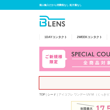
個人輸入だから消費税なし 処方箋なし
1DAY
コンタクト
2WEEK
コンタクト
TOP
|
シード
|
アイコフレ ワンデー UV M （くっき