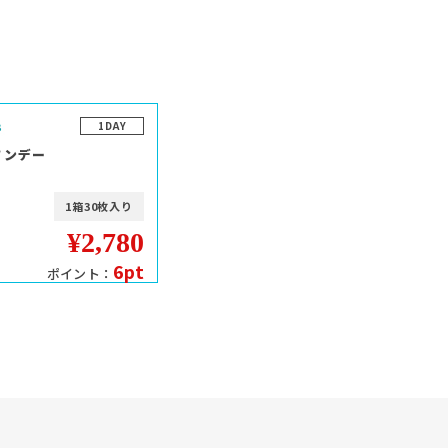
1DAY
ワンデー
1箱30枚入り
¥2,780
6pt
ポイント：