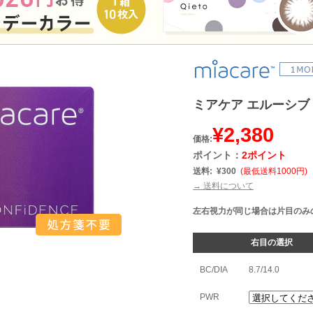
ミアケア エルーシブ
¥2,380
価格:
ポイント：
2ポイント
送料:
¥300
(最低送料1000円)
→ 送料について
左右視力が同じ場合は片目のみ
右目の選択
BC/DIA
8.7/14.0
PWR