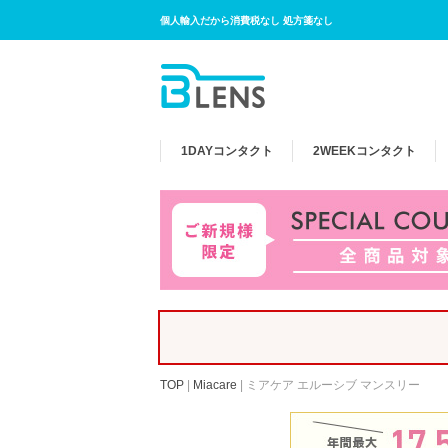
個人輸入だから消費税なし 処方箋なし
1DAY
コンタクト
2WEEK
コンタクト
TOP
|
Miacare
|
ミアケア エルーシブ マンスリー