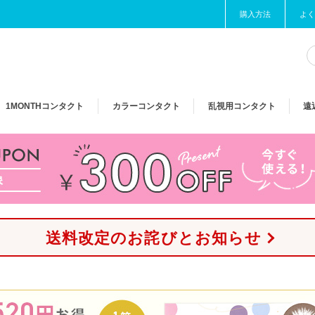
購入方法
よく
1MONTH
コンタクト
カラー
コンタクト
乱視用
コンタクト
遠
送料改定のお詫びとお知らせ