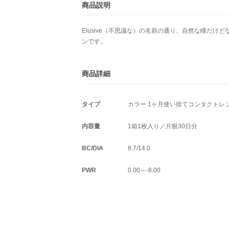
商品説明
Elusive（不思議な）の名前の通り、自然な瞳だけ
ンです。
商品詳細
タイプ
カラー 1ヶ月使い捨てコンタクトレ
内容量
1箱1枚入り／片眼30日分
BC/DIA
8.7/14.0
PWR
0.00～-8.00