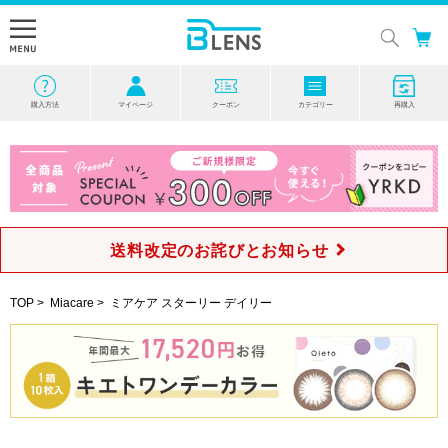
購入方法
マイページ
クーポン
カテゴリー
再購入
送料改定のお詫びとお知らせ
TOP
>
Miacare
>
ミアケア スターリー デイリー