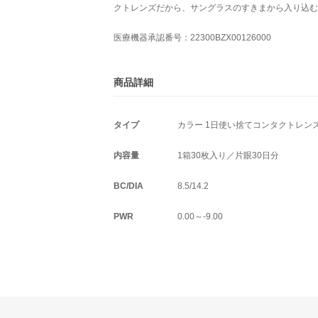
クトレンズだから、サングラスのすきまから入り込む
医療機器承認番号：22300BZX00126000
商品詳細
タイプ
カラー 1日使い捨てコンタクトレン
内容量
1箱30枚入り／片眼30日分
BC/DIA
8.5/14.2
PWR
0.00～-9.00