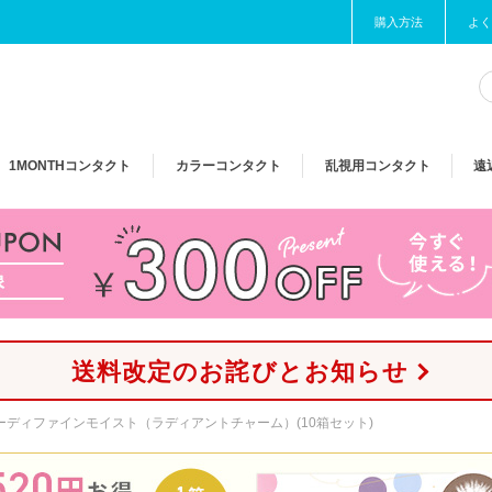
購入方法
よく
1MONTH
コンタクト
カラー
コンタクト
乱視用
コンタクト
遠
送料改定のお詫びとお知らせ
ディファインモイスト（ラディアントチャーム）(10箱セット)