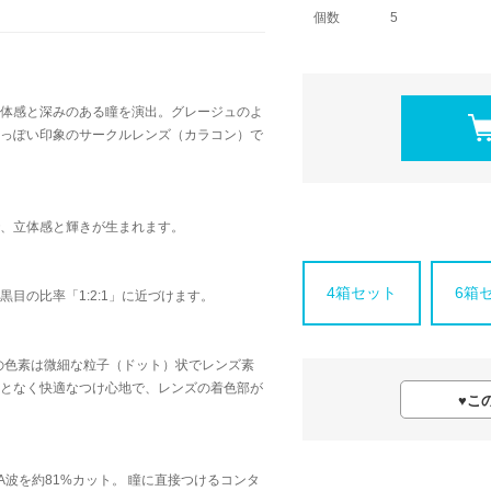
個数
5
体感と深みのある瞳を演出。グレージュのよ
っぽい印象のサークルレンズ（カラコン）で
、立体感と輝きが生まれます。
4箱セット
6箱
目の比率「1:2:1」に近づけます。
りの色素は微細な粒子（ドット）状でレンズ素
となく快適なつけ心地で、レンズの着色部が
♥
こ
A波を約81%カット。 瞳に直接つけるコンタ