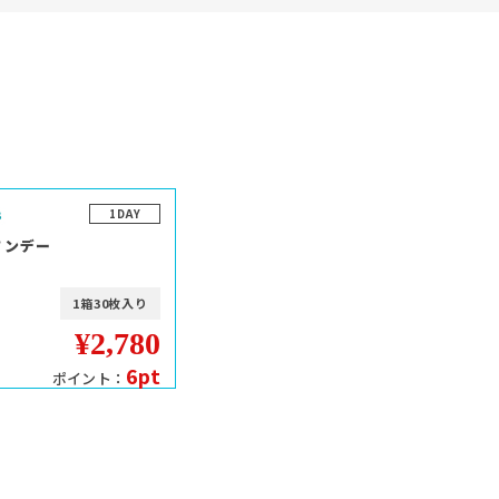
1DAY
ワンデー
1箱30枚入り
¥2,780
6pt
ポイント：