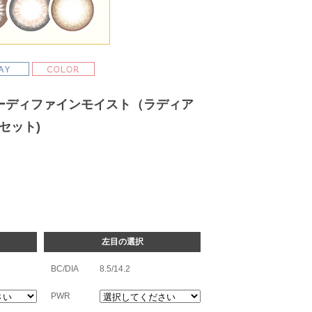
ーディファインモイスト（ラディア
セット)
左目の選択
BC/DIA
8.5/14.2
PWR