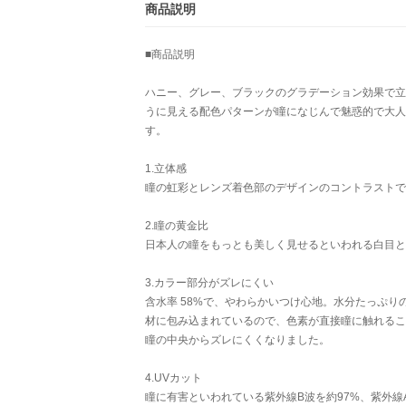
商品説明
■商品説明
ハニー、グレー、ブラックのグラデーション効果で立
うに見える配色パターンが瞳になじんで魅惑的で大人
す。
1.立体感
瞳の虹彩とレンズ着色部のデザインのコントラストで
2.瞳の黄金比
日本人の瞳をもっとも美しく見せるといわれる白目と黒
3.カラー部分がズレにくい
含水率 58%で、やわらかいつけ心地。水分たっぷ
材に包み込まれているので、色素が直接瞳に触れるこ
瞳の中央からズレにくくなりました。
4.UVカット
瞳に有害といわれている紫外線B波を約97%、紫外線