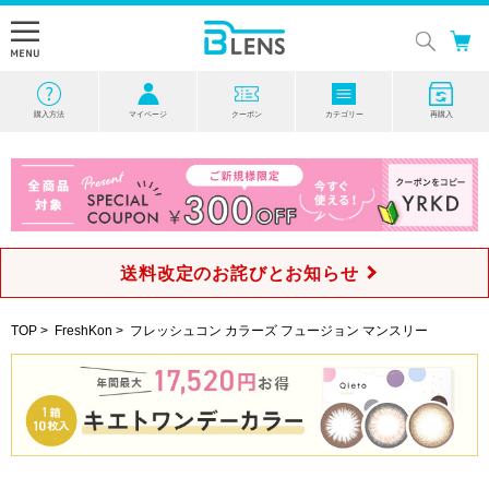
購入方法
マイページ
クーポン
カテゴリー
再購入
送料改定のお詫びとお知らせ
TOP
>
FreshKon
>
フレッシュコン カラーズ フュージョン マンスリー