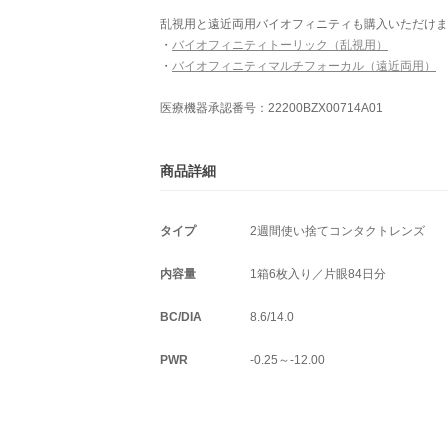
乱視用と遠近両用バイオフィニティも購入いただけま
・
バイオフィニティトーリック（乱視用）
・
バイオフィニティマルチフォーカル（遠近両用）
医療機器承認番号：22200BZX00714A01
商品詳細
タイプ
2週間使い捨てコンタクトレンズ
内容量
1箱6枚入り／片眼84日分
BC/DIA
8.6/14.0
PWR
-0.25～-12.00