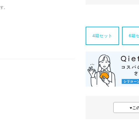
す。
4箱セット
6箱
♥
こ