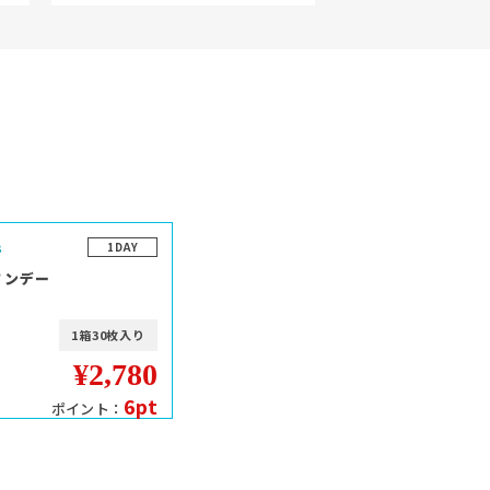
1DAY
ワンデー
1箱30枚入り
¥2,780
6pt
ポイント：