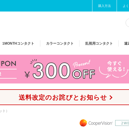
購入方法
よく
1MONTH
コンタクト
カラー
コンタクト
乱視用
コンタクト
遠
送料改定のお詫びとお知らせ
ット）