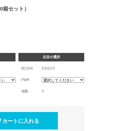
0箱セット）
左目の選択
BC/DIA
8.6/14.0
PWR
個数
5