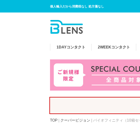
個人輸入だから消費税なし 処方箋なし
1DAY
コンタクト
2WEEK
コンタクト
TOP
|
クーパービジョン
|
バイオフィニティ（10箱セ