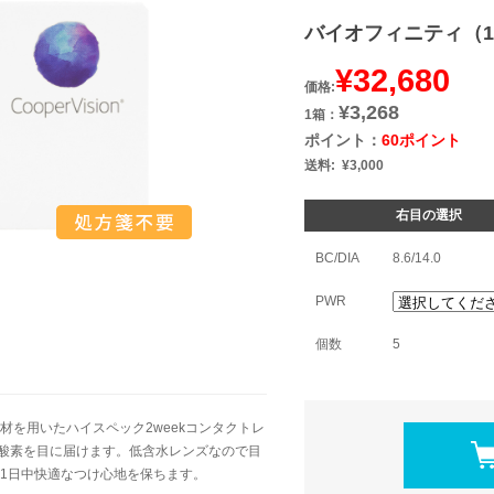
バイオフィニティ（1
¥32,680
価格:
¥3,268
1箱：
ポイント：
60ポイント
送料:
¥3,000
右目の選択
BC/DIA
8.6/14.0
PWR
個数
5
を用いたハイスペック2weekコンタクトレ
の酸素を目に届けます。低含水レンズなので目
1日中快適なつけ心地を保ちます。