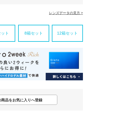
レンズデータの見方 >
セット
8箱セット
12箱セット
の商品をお気に入りへ登録