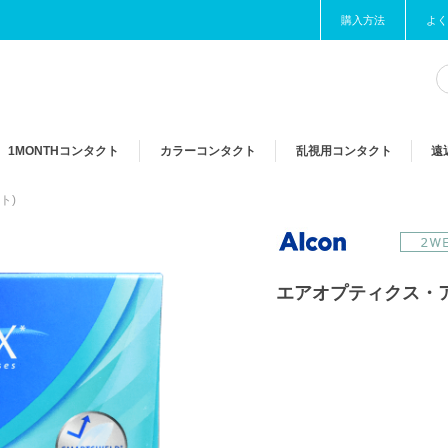
購入方法
よく
1MONTH
コンタクト
カラー
コンタクト
乱視用
コンタクト
遠
ト)
エアオプティクス・ア