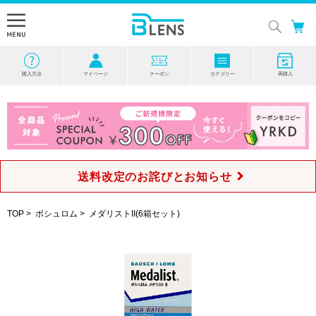
購入方法
マイページ
クーポン
カテゴリー
再購入
送料改定のお詫びとお知らせ
TOP
>
ボシュロム
>
メダリストII(6箱セット)