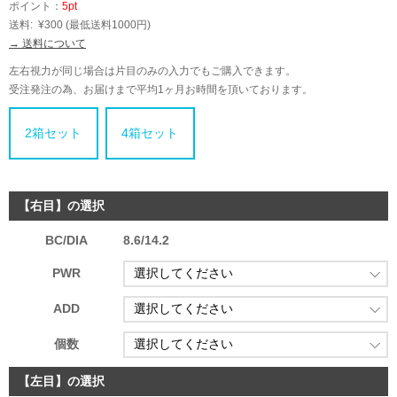
ポイント：
5pt
送料:
¥300
(最低送料1000円)
→ 送料について
左右視力が同じ場合は片目のみの入力でもご購入できます。
受注発注の為、お届けまで平均1ヶ月お時間を頂いております。
2箱セット
4箱セット
【右目】の選択
BC/DIA
8.6/14.2
PWR
ADD
個数
【左目】の選択